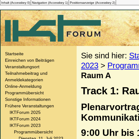
Inhalt (
Accesskey
0)
Navigation (
Accesskey
1)
Positionsanzeige (
Accesskey
2)
Sie sind hier:
St
Startseite
Einreichen von Beiträgen
2023
>
Program
Veranstaltungsort
Teilnahmebeitrag und
Raum A
Anmeldekategorien
Online-Anmeldung
Track 1: Ra
Programmübersicht
Sonstige Informationen
Plenarvortra
Frühere Veranstaltungen
IKTForum 2025
Kommunikat
IKTForum 2024
IKTForum 2023
9:00 Uhr bis
Programmübersicht
Dienstag, 11. Juli 2023