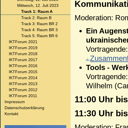
Kommunikat
Mittwoch, 12. Juli 2023
Track 1: Raum A
Moderation: Rom
Track 2: Raum B
Track 3: Raum BR 2
Ein Augenst
Track 4: Raum BR 3
Track 5: Raum BR 6
ukrainische
IKTForum 2021
Vortragende
IKTForum 2019
IKTForum 2018
Zusammenfa
IKTForum 2017
Tools - Wer
IKTForum 2016
IKTForum 2015
Vortragende
IKTForum 2014
IKTForum 2013
Wilhelm (Car
IKTForum 2012
IKTForum 2011
11:00 Uhr bi
Impressum
Datenschutzerklärung
11:30 Uhr bi
Kontakt
Moderation: Fran