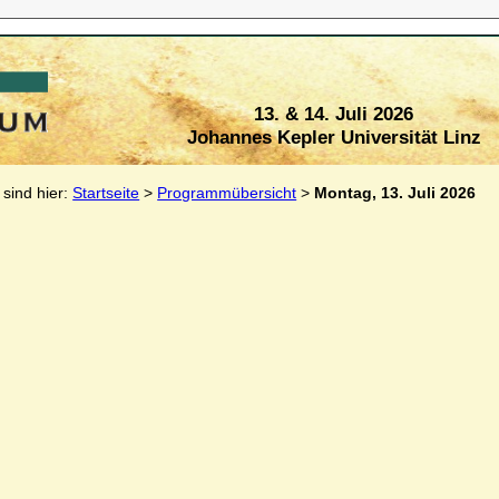
13. & 14. Juli 2026
Johannes Kepler Universität Linz
 sind hier:
Startseite
>
Programmübersicht
>
Montag, 13. Juli 2026