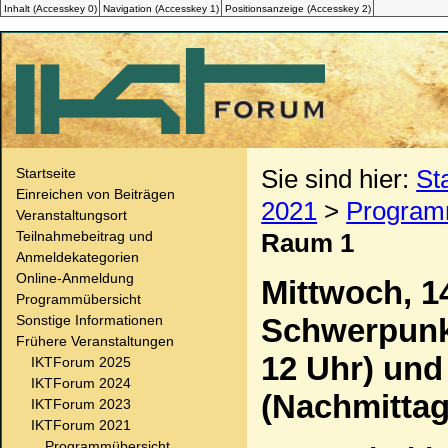
Inhalt (
Accesskey
0)
Navigation (
Accesskey
1)
Positionsanzeige (
Accesskey
2)
Sie sind hier:
St
Startseite
Einreichen von Beiträgen
2021
>
Program
Veranstaltungsort
Teilnahmebeitrag und
Raum 1
Anmeldekategorien
Online-Anmeldung
Mittwoch, 1
Programmübersicht
Sonstige Informationen
Schwerpunkt
Frühere Veranstaltungen
12 Uhr) und
IKTForum 2025
IKTForum 2024
(Nachmittag
IKTForum 2023
IKTForum 2021
Programmübersicht