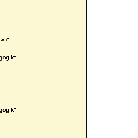
lten“
agogik"
)
agogik"