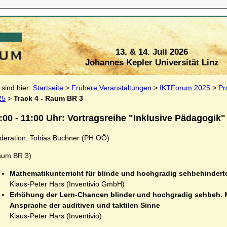
13. & 14. Juli 2026
Johannes Kepler Universität Linz
 sind hier:
Startseite
>
Frühere Veranstaltungen
>
IKTForum 2025
>
Pr
25
>
Track 4 - Raum BR 3
:00 - 11:00 Uhr: Vortragsreihe "Inklusive Pädagogik"
deration: Tobias Buchner (PH OÖ)
aum BR 3)
Mathematikunterricht für blinde und hochgradig sehbehinder
Klaus-Peter Hars (Inventivio GmbH)
Erhöhung der Lern-Chancen blinder und hochgradig sehbeh. 
Ansprache der auditiven und taktilen Sinne
Klaus-Peter Hars (Inventivio)